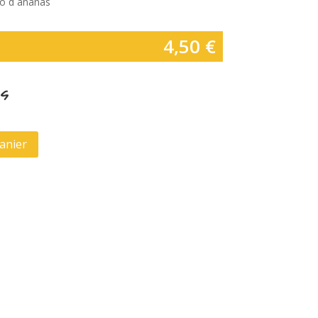
io d ananas
4,50
€
as
anier