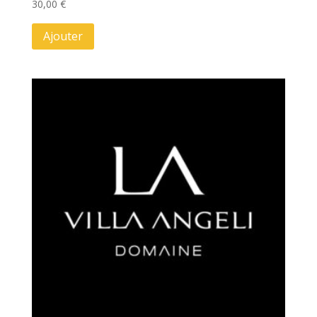
30,00
€
Ajouter