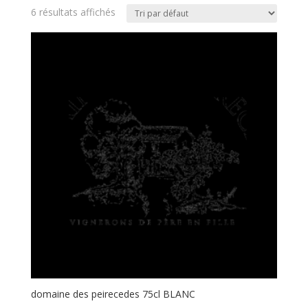
6 résultats affichés
domaine des peirecedes 75cl BLANC